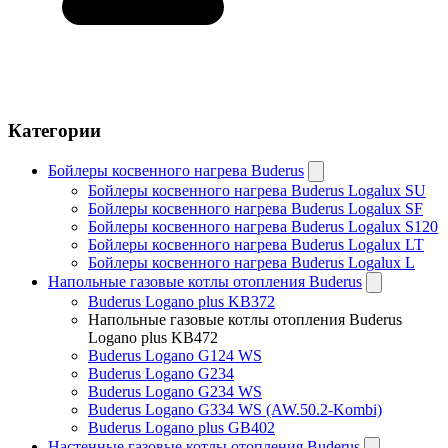
⚡ Специальное предложение
- 30 %
на все системы
Категории
Бойлеры косвенного нагрева Buderus
Бойлеры косвенного нагрева Buderus Logalux SU
Бойлеры косвенного нагрева Buderus Logalux SF
Бойлеры косвенного нагрева Buderus Logalux S120
Бойлеры косвенного нагрева Buderus Logalux LT
Бойлеры косвенного нагрева Buderus Logalux L
Напольные газовые котлы отопления Buderus
Buderus Logano plus KB372
Напольные газовые котлы отопления Buderus
Logano plus KB472
Buderus Logano G124 WS
Buderus Logano G234
Buderus Logano G234 WS
Buderus Logano G334 WS (AW.50.2-Kombi)
До конца лета
Buderus Logano plus GB402
Получить скидку
Настенные газовые котлы отопления Buderus