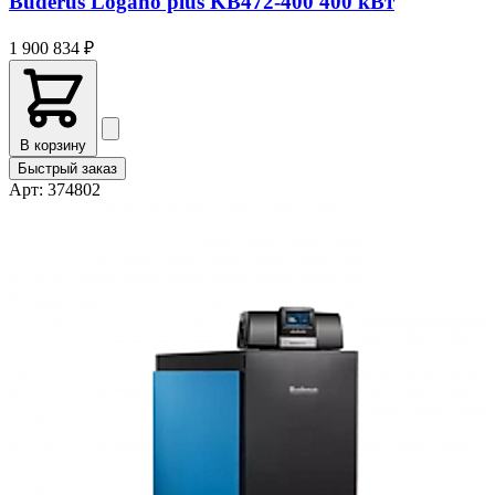
Buderus Logano plus KB472-400 400 кВт
До конца марта
Получить скидку
1 900 834 ₽
В корзину
Быстрый заказ
Арт: 374802