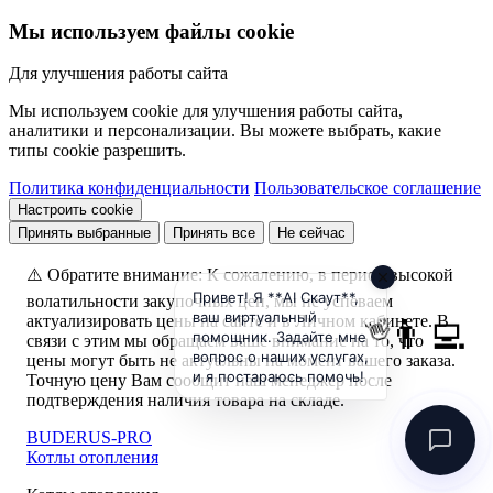
Мы используем файлы cookie
Для улучшения работы сайта
Мы используем cookie для улучшения работы сайта,
аналитики и персонализации. Вы можете выбрать, какие
типы cookie разрешить.
Политика конфиденциальности
Пользовательское соглашение
Настроить cookie
Принять выбранные
Принять все
Не сейчас
⚠️ Обратите внимание:
К сожалению, в период высокой
Привет! Я **AI Скаут**,
волатильности закупочных цен, мы не успеваем
ваш виртуальный
👨‍💻
актуализировать цены на сайте и в Личном кабинете. В
👋
помощник. Задайте мне
связи с этим мы обращаем ваше внимание на то, что
вопрос о наших услугах,
цены могут быть не актуальны на момент вашего заказа.
и я постараюсь помочь!
Точную цену Вам сообщит наш менеджер после
подтверждения наличия товара на складе.
BUDERUS-PRO
Котлы отопления