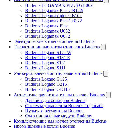
Buderus LOGAMAX PLUS GB062
Buderus Logamax Plus GB122i
Buderus Logamax plus GB162
Buderus Logamax Plus GB272
⚡ Специальное предложение
Buderus Logamax Plus
- 30 %
Buderus Logamax U052
на все системы
Buderus Logamax U072
Электрические котлы отопления Buderus
Твердотопливные котлы отопления Buderus
Buderus Logano S171 W
Buderus Logano S181 E
Buderus Logano S131
Buderus Logano S111
Универсальные отопительные котлы Buderus
Buderus Logano G125
Buderus Logano G215
Buderus Logano GE315
Автоматика для отопительных котлов Buderus
Датчики для бойлеров Buderus
Системы управления Buderus Logamatic
Пульты и регуляторы Buderus
Функциональные модули Buderus
Комплектующие для котлов отопления Buderus
До конца марта
Промышленные котлы Buderus