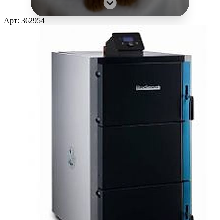
Арт: 362954
⚡ Специальное предложение
- 30 %
на все системы
До конца марта
Получить скидку