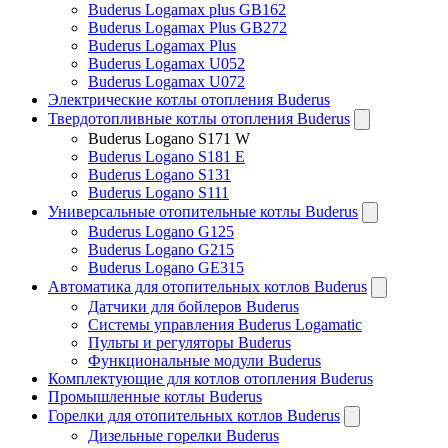
Buderus Logamax plus GB162
Buderus Logamax Plus GB272
⚡ Специальное предложение
Buderus Logamax Plus
- 30 %
Buderus Logamax U052
на все системы
Buderus Logamax U072
Электрические котлы отопления Buderus
Твердотопливные котлы отопления Buderus
Buderus Logano S171 W
Buderus Logano S181 E
Buderus Logano S131
Buderus Logano S111
Универсальные отопительные котлы Buderus
Buderus Logano G125
Buderus Logano G215
Buderus Logano GE315
Автоматика для отопительных котлов Buderus
Датчики для бойлеров Buderus
Системы управления Buderus Logamatic
Пульты и регуляторы Buderus
Функциональные модули Buderus
Комплектующие для котлов отопления Buderus
До конца марта
Промышленные котлы Buderus
Получить скидку
Горелки для отопительных котлов Buderus
Дизельные горелки Buderus