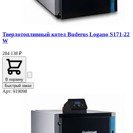
⚡ Специальное предложение
- 30 %
на все системы
Твердотопливный котел Buderus Logano S171-22
W
284 138 ₽
В корзину
Быстрый заказ
Арт: 919098
До конца лета
Получить скидку