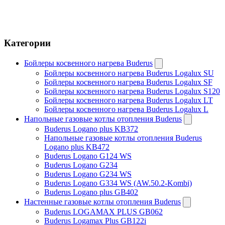
⚡ Специальное предложение
- 30 %
на все системы
Категории
Бойлеры косвенного нагрева Buderus
Бойлеры косвенного нагрева Buderus Logalux SU
Бойлеры косвенного нагрева Buderus Logalux SF
Бойлеры косвенного нагрева Buderus Logalux S120
Бойлеры косвенного нагрева Buderus Logalux LT
Бойлеры косвенного нагрева Buderus Logalux L
Напольные газовые котлы отопления Buderus
Buderus Logano plus KB372
Напольные газовые котлы отопления Buderus
Logano plus KB472
Buderus Logano G124 WS
Buderus Logano G234
Buderus Logano G234 WS
Buderus Logano G334 WS (AW.50.2-Kombi)
До конца лета
Buderus Logano plus GB402
Получить скидку
Настенные газовые котлы отопления Buderus
Buderus LOGAMAX PLUS GB062
Buderus Logamax Plus GB122i