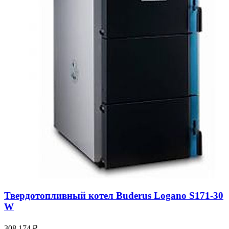
⚡ Специальное предложение
- 30 %
на все системы
Твердотопливный котел Buderus Logano S171-30
W
До конца марта
Получить скидку
308 174 ₽