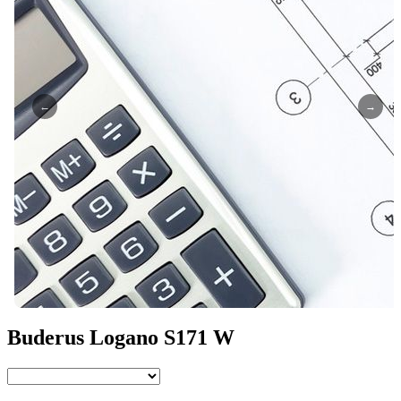
←
→
Buderus Logano S171 W